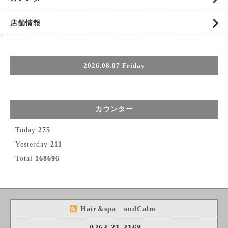
店舗情報
2026.08.07 Friday
カウンター
Today
275
Yesterday
211
Total
168696
Hair＆spa andCalm
0263-31-3168