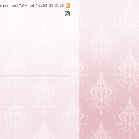
tel / 0263-31-3168
r＆spa andCalm